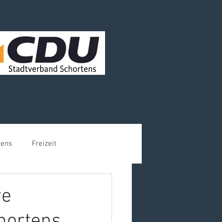
tens
Freizeit
ve
hortens