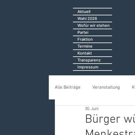
Aktuell
Wahl 2026
Wofür wir stehen
Partei
Fraktion
Termine
Kontakt
Transparenz
Impressum
Alle Beiträge
Veranstaltung
K
30. Juni
Öffentliche Sitzungen
Bürger
Bürger wü
Menkestra