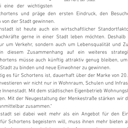
das Herz der Stadt
 eine der wichtigsten 
Schortens und präge den ersten Eindruck, den Besuch
n von der Stadt gewinnen.
enstadt ist heute auch ein wirtschaftlicher Standortfakt
achkräfte gerne in einer Stadt leben möchten. Deshalb 
ur um Verkehr, sondern auch um Lebensqualität und Zuku
in diesem Zusammenhang auf ein weiteres strategis
hortens müsse auch künftig attraktiv genug bleiben, um
 Stadt zu binden und neue Einwohner zu gewinnen.
tig es für Schortens ist, dauerhaft über der Marke von 2
nvestieren wir nicht nur in Wohnraum, Schulen und Infras
ve Innenstadt. Mit dem städtischen Eigenbetrieb Wohnungs
n. Mit der Neugestaltung der Menkestraße stärken wir d
 unmittelbar zusammen.“
nstadt sei dabei weit mehr als ein Angebot für den Ein
ür Schortens begeistern will, muss ihnen mehr bieten al