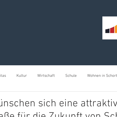
itas
Kultur
Wirtschaft
Schule
Wohnen in Schor
meister für Schortens
nschen sich eine attrakti
ße für die Zukunft von Sc