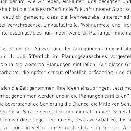
uch darum, wie wir leben, einkaufen, uns begegnen und 
halb ist die Menkestraße für die Zukunft unserer Stadt so 
e deutlich gemacht, dass die Menkestraße unterschiedli
sei Verkehrsachse, Einkaufsstraße, Wohnumfeld und Treff
nteressen gelte es nun in den weiteren Planungen miteina
ess ist mit der Auswertung der Anregungen zunächst abg
 am 
1. Juli öffentlich im Planungsausschuss vorgeste
sie in die weiteren Planungen einfließen. Auf dieser G
arbeitet, die später erneut öffentlich präsentiert und di
ich die Zeit genommen, ihre Ideen einzubringen. Jetzt mü
ernst genommen werden und in die Planungen einfließen.“
ie bevorstehende Sanierung die Chance, die Mitte von Schor
den diese Straße vermutlich nur einmal in einer Generat
lten wir die Gelegenheit nutzen, etwas zu schaffen, das fun
 wir auch in vielen Jahren noch stolz sein können. Wenn