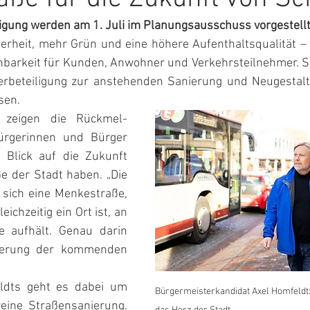
ligung werden am 1. Juli im Planungsausschuss vorgestell
rheit, mehr Grün und eine höhere Aufenthaltsqualität – g
hbarkeit für Kunden, Anwohner und Verkehrsteilnehmer. So
erbeteiligung zur anstehenden Sanierung und Neugestal
sen.
 zeigen die Rückmel-
ürgerinnen und Bürger 
 Blick auf die Zukunft 
e der Stadt haben. „Die 
ich eine Menkestraße, 
eichzeitig ein Ort ist, an 
 aufhält. Genau darin 
rderung der kommenden 
ldts geht es dabei um 
Bürgermeisterkandidat Axel Homfeldt:
eine Straßensanierung. 