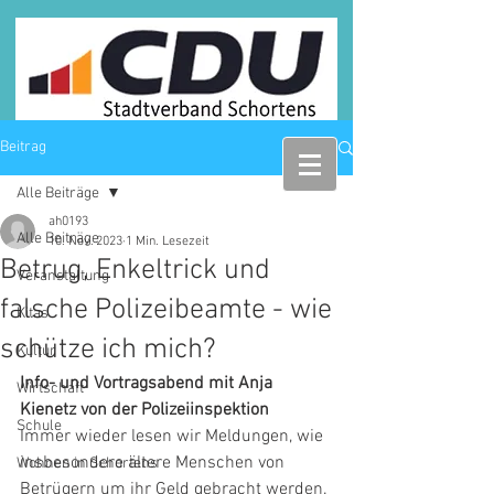
Beitrag
Alle Beiträge
ah0193
Alle Beiträge
10. Nov. 2023
1 Min. Lesezeit
Betrug, Enkeltrick und
Veranstaltung
falsche Polizeibeamte - wie
Kitas
schütze ich mich?
Kultur
Info- und Vortragsabend mit Anja 
Wirtschaft
Kienetz von der Polizeiinspektion
Schule
Immer wieder lesen wir Meldungen, wie 
insbesondere ältere Menschen von 
Wohnen in Schortens
Betrügern um ihr Geld gebracht werden. 