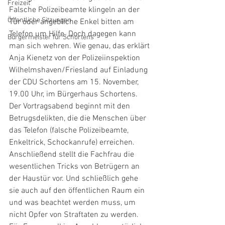
Freizeit
Falsche Polizeibeamte klingeln an der 
Öffentliche Sitzungen
Tür oder angebliche Enkel bitten am 
Telefon um Hilfe. Doch dagegen kann 
Bürgermeister für Schortens
man sich wehren. Wie genau, das erklärt 
Anja Kienetz von der Polizeiinspektion 
Wilhelmshaven/Friesland auf Einladung 
der CDU Schortens am 15. November, 
19.00 Uhr, im Bürgerhaus Schortens. 
Der Vortragsabend beginnt mit den 
Betrugsdelikten, die die Menschen über 
das Telefon (falsche Polizeibeamte, 
Enkeltrick, Schockanrufe) erreichen. 
Anschließend stellt die Fachfrau die 
wesentlichen Tricks von Betrügern an 
der Haustür vor. Und schließlich gehe 
sie auch auf den öffentlichen Raum ein 
und was beachtet werden muss, um 
nicht Opfer von Straftaten zu werden.  