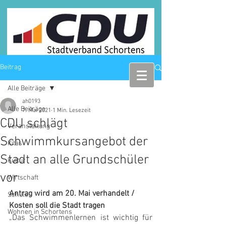
Beitrag
Alle Beiträge
ah0193
Alle Beiträge
7. Mai 2021
1 Min. Lesezeit
CDU schlägt
Veranstaltung
Schwimmkursangebot der
Kitas
Stadt an alle Grundschüler
Kultur
vor
Wirtschaft
Antrag wird am 20. Mai verhandelt / 
Schule
Kosten soll die Stadt tragen
Wohnen in Schortens
„Das Schwimmenlernen ist wichtig für 