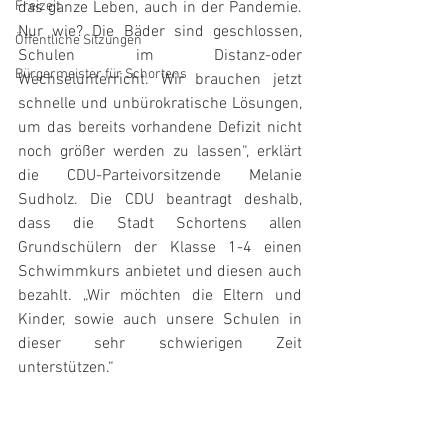
Freizeit
das ganze Leben, auch in der Pandemie. 
Nur wie? Die Bäder sind geschlossen, 
Öffentliche Sitzungen
Schulen im Distanz-oder 
Bürgermeister für Schortens
Wechselunterricht. Wir brauchen jetzt 
schnelle und unbürokratische Lösungen, 
um das bereits vorhandene Defizit nicht 
noch größer werden zu lassen“, erklärt 
die CDU-Parteivorsitzende Melanie 
Sudholz. Die CDU beantragt deshalb, 
dass die Stadt Schortens allen 
Grundschülern der Klasse 1-4 einen 
Schwimmkurs anbietet und diesen auch 
bezahlt. „Wir möchten die Eltern und 
Kinder, sowie auch unsere Schulen in 
dieser sehr schwierigen Zeit 
unterstützen.“