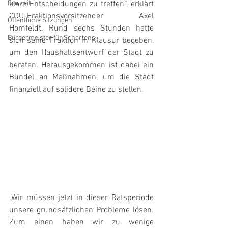
Freizeit
klare Entscheidungen zu treffen“, erklärt 
CDU-Fraktionsvorsitzender Axel 
Öffentliche Sitzungen
Homfeldt. Rund sechs Stunden hatte 
Bürgermeister für Schortens
sich seine Fraktion in Klausur begeben, 
um den Haushaltsentwurf der Stadt zu 
beraten. Herausgekommen ist dabei ein 
Bündel an Maßnahmen, um die Stadt 
finanziell auf solidere Beine zu stellen. 
„Wir müssen jetzt in dieser Ratsperiode 
unsere grundsätzlichen Probleme lösen. 
Zum einen haben wir zu wenige 