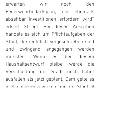
erwarten wir noch den 
Feuerwehrbedarfsplan, der ebenfalls 
absehbar Investitionen erfordern wird“, 
erklärt Striegl. Bei diesen Ausgaben 
handele es sich um Pflichtaufgaben der 
Stadt, die rechtlich vorgeschrieben sind 
und zwingend angegangen werden 
müssten. Wenn es bei diesem 
Haushaltsentwurf bleibe, werde die 
Verschuldung der Stadt noch höher 
ausfallen als jetzt geplant. Dem gelte es 
jetzt entgegenzuwirken und im Stadtrat 
vernünftige Beschlüsse herbeizuführen. 
Folgende konkrete Anträge haben wir 
gestellt, die nun im Stadtrat beraten 
werden. 
220126_cdus_antrag_bürgerhaus
.pdf