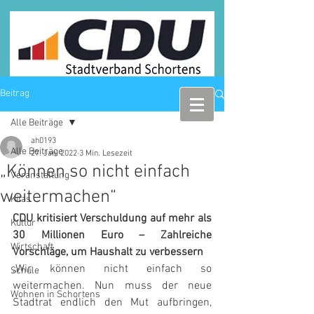
Beitrag
Alle Beiträge
ah0193
Alle Beiträge
27. Jan. 2022
3 Min. Lesezeit
„Können so nicht einfach
Veranstaltung
weitermachen“
Kitas
CDU kritisiert Verschuldung auf mehr als 
Kultur
30 Millionen Euro – Zahlreiche 
Wirtschaft
Vorschläge, um Haushalt zu verbessern
„Wir können nicht einfach so 
Schule
weitermachen. Nun muss der neue 
Wohnen in Schortens
Stadtrat endlich den Mut aufbringen, 