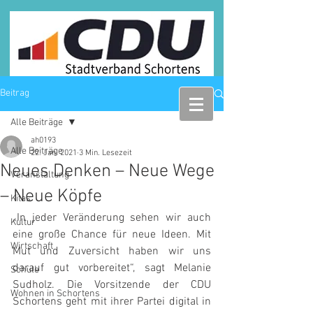
Beitrag
Alle Beiträge
ah0193
Alle Beiträge
22. Jan. 2021
3 Min. Lesezeit
Neues Denken – Neue Wege
Veranstaltung
– Neue Köpfe
Kitas
„In jeder Veränderung sehen wir auch 
Kultur
eine große Chance für neue Ideen. Mit 
Wirtschaft
Mut und Zuversicht haben wir uns 
darauf gut vorbereitet“, sagt Melanie 
Schule
Sudholz. Die Vorsitzende der CDU 
Wohnen in Schortens
Schortens geht mit ihrer Partei digital in 