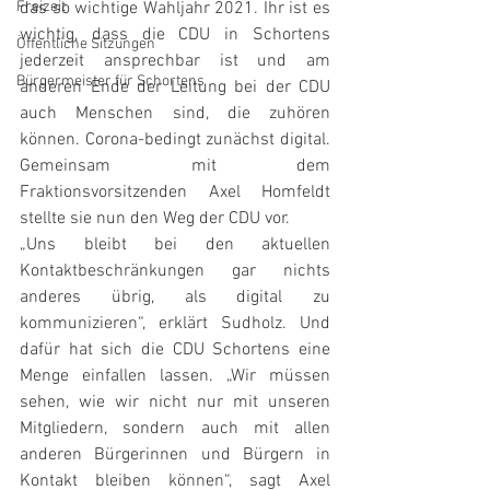
Freizeit
das so wichtige Wahljahr 2021. Ihr ist es 
wichtig, dass die CDU in Schortens 
Öffentliche Sitzungen
jederzeit ansprechbar ist und am 
Bürgermeister für Schortens
anderen Ende der Leitung bei der CDU 
auch Menschen sind, die zuhören 
können. Corona-bedingt zunächst digital. 
Gemeinsam mit dem 
Fraktionsvorsitzenden Axel Homfeldt 
stellte sie nun den Weg der CDU vor.
„Uns bleibt bei den aktuellen 
Kontaktbeschränkungen gar nichts 
anderes übrig, als digital zu 
kommunizieren“, erklärt Sudholz. Und 
dafür hat sich die CDU Schortens eine 
Menge einfallen lassen. „Wir müssen 
sehen, wie wir nicht nur mit unseren 
Mitgliedern, sondern auch mit allen 
anderen Bürgerinnen und Bürgern in 
Kontakt bleiben können“, sagt Axel 