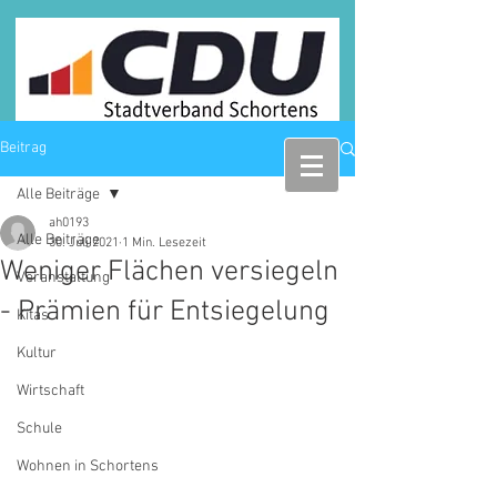
Beitrag
Alle Beiträge
ah0193
Alle Beiträge
30. Juli 2021
1 Min. Lesezeit
Weniger Flächen versiegeln
Veranstaltung
- Prämien für Entsiegelung
Kitas
Kultur
Wirtschaft
Schule
Wohnen in Schortens