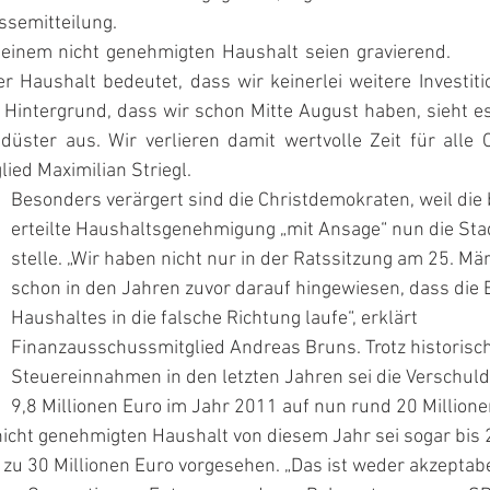
ssemitteilung. 
einem nicht genehmigten Haushalt seien gravierend. 
er Haushalt bedeutet, dass wir keinerlei weitere Investit
Hintergrund, dass wir schon Mitte August haben, sieht es 
ter aus. Wir verlieren damit wertvolle Zeit für alle Orts
ied Maximilian Striegl.
Besonders verärgert sind die Christdemokraten, weil die b
erteilte Haushaltsgenehmigung „mit Ansage“ nun die Sta
stelle. „Wir haben nicht nur in der Ratssitzung am 25. Mä
schon in den Jahren zuvor darauf hingewiesen, dass die 
Haushaltes in die falsche Richtung laufe“, erklärt 
Finanzausschussmitglied Andreas Bruns. Trotz historisc
Steuereinnahmen in den letzten Jahren sei die Verschul
9,8 Millionen Euro im Jahr 2011 auf nun rund 20 Millione
nicht genehmigten Haushalt von diesem Jahr sei sogar bis 
zu 30 Millionen Euro vorgesehen. „Das ist weder akzeptabe