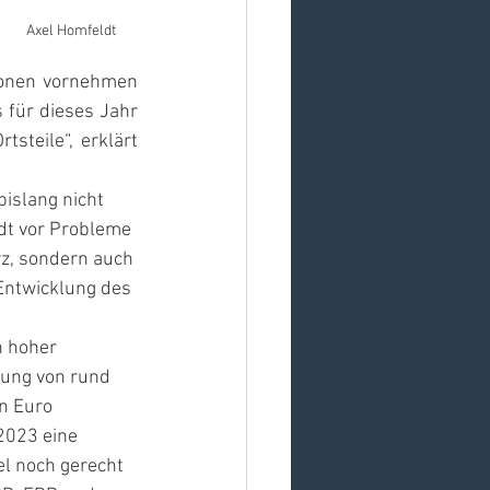
Axel Homfeldt
ionen vornehmen 
für dieses Jahr 
teile“, erklärt 
islang nicht 
dt vor Probleme 
rz, sondern auch 
Entwicklung des 
h hoher 
dung von rund 
n Euro 
2023 eine 
l noch gerecht 