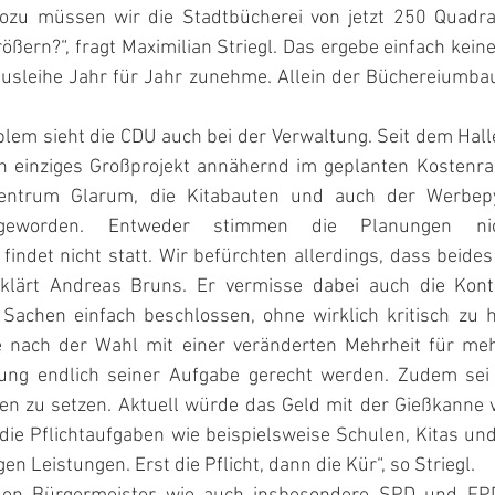
Wozu müssen wir die Stadtbücherei von jetzt 250 Quadra
ößern?“, fragt Maximilian Striegl. Das ergebe einfach keinen
Ausleihe Jahr für Jahr zunehme. Allein der Büchereiumbau
blem sieht die CDU auch bei der Verwaltung. Seit dem Hal
in einziges Großprojekt annähernd im geplanten Kostenra
zentrum Glarum, die Kitabauten und auch der Werbepyl
 geworden. Entweder stimmen die Planungen ni
findet nicht statt. Wir befürchten allerdings, dass beides 
rklärt Andreas Bruns. Er vermisse dabei auch die Kontr
Sachen einfach beschlossen, ohne wirklich kritisch zu hi
 nach der Wahl mit einer veränderten Mehrheit für mehr
tung endlich seiner Aufgabe gerecht werden. Zudem sei 
täten zu setzen. Aktuell würde das Geld mit der Gießkanne ve
t die Pflichtaufgaben wie beispielsweise Schulen, Kitas u
gen Leistungen. Erst die Pflicht, dann die Kür“, so Striegl. 