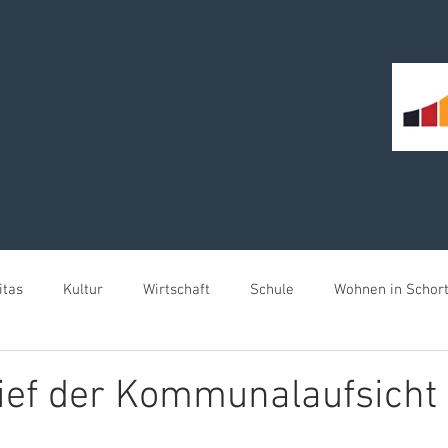
itas
Kultur
Wirtschaft
Schule
Wohnen in Schor
meister für Schortens
ief der Kommunalaufsicht