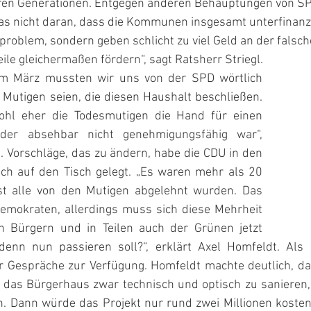
ren Generationen. Entgegen anderen Behauptungen von SP
as nicht daran, dass die Kommunen insgesamt unterfinanzie
oblem, sondern geben schlicht zu viel Geld an der falsche
eile gleichermaßen fördern“, sagt Ratsherr Striegl.
 im März mussten wir uns von der SPD wörtlich 
 Mutigen seien, die diesen Haushalt beschließen. 
hl eher die Todesmutigen die Hand für einen 
der absehbar nicht genehmigungsfähig war“, 
. Vorschläge, das zu ändern, habe die CDU in den 
ich auf den Tisch gelegt. „Es waren mehr als 20 
st alle von den Mutigen abgelehnt wurden. Das 
Demokraten, allerdings muss sich diese Mehrheit 
n Bürgern und in Teilen auch der Grünen jetzt 
denn nun passieren soll?“, erklärt Axel Homfeldt. Als 
ür Gespräche zur Verfügung. Homfeldt machte deutlich, da
e das Bürgerhaus zwar technisch und optisch zu sanieren, 
 Dann würde das Projekt nur rund zwei Millionen kosten