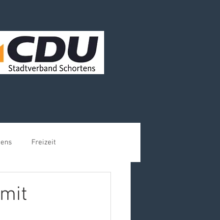
tens
Freizeit
 mit