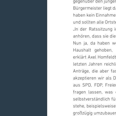
gegenüber den jünge
Bürgermeister liegt d
haben kein Einnahmepr
und sollten alle Ortst
„In der Ratssitzung
anhören, dass sie die
Nun ja, da haben wo
Haushalt gehoben, 
erklärt Axel Homfeldt
letzten Jahren reichl
Anträge, die aber fa
akzeptieren wir als 
aus SPD, FDP, Freie
fragen lassen, was 
selbstverständlich f
stehe, beispielsweis
großzügig umzubauen.