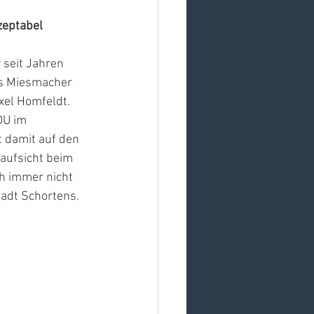
zeptabel
 seit Jahren 
s Miesmacher 
xel Homfeldt. 
DU im 
t damit auf den 
aufsicht beim 
h immer nicht 
adt Schortens. 