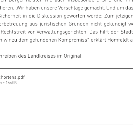
en Bürgermeister wie auch insbesondere SPD und FPD i
ieren. „Wir haben unsere Vorschläge gemacht. Und um das 
icherheit in die Diskussion geworfen werde: Zum jetzigen
erbetreuung aus juristischen Gründen nicht gekündigt we
Rechtstreit vor Verwaltungsgerichten. Das hilft der Stadt 
en wir zu dem gefundenen Kompromiss“, erklärt Homfeldt ab
hreiben des Landkreises im Original:
chortens
.pdf
n • 164KB