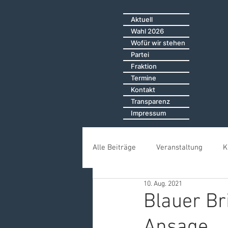
Aktuell
Wahl 2026
Wofür wir stehen
Partei
Fraktion
Termine
Kontakt
Transparenz
Impressum
Alle Beiträge
Veranstaltung
K
10. Aug. 2021
Öffentliche Sitzungen
Bürger
Blauer Br
Ansage