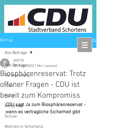
Beitrag
Alle Beiträge
ah0193
Alle Beiträge
29. Aug. 2020
7 Min. Lesezeit
Biosphärenreservat: Trotz
Veranstaltung
offener Fragen - CDU ist
Kitas
bereit zum Kompromiss
Kultur
CDU sagt Ja zum Biosphärenreservat - 
Wirtschaft
wenn es vertragliche Sicherheit gibt
Schule
Wohnen in Schortens