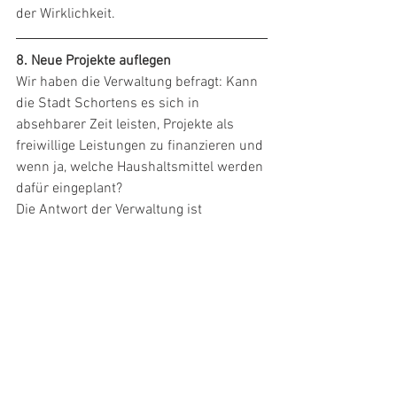
der Wirklichkeit.
8. Neue Projekte auflegen
Wir haben die Verwaltung befragt: Kann 
die Stadt Schortens es sich in 
absehbarer Zeit leisten, Projekte als 
freiwillige Leistungen zu finanzieren und 
wenn ja, welche Haushaltsmittel werden 
dafür eingeplant?
Die Antwort der Verwaltung ist 
ernüchternd: "Die Höhe der Ausgaben 
für die mittelfristige Finanzplanung wird 
in den Haushaltsberatungen festgelegt. 
Möglicherweise werden durch den 
Beitritt zum Biosphärenreservat keine 
neuen Projekte, sondern Projekte 
umgesetzt, die auch ohne Beitritt 
umgesetzt worden wären". Heißt im 