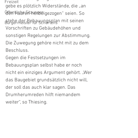
Freizeit
gebe es plötzlich Widerstände, die „an 
Öffentliche Sitzungen
den Haaren herbeigezogen“ seien. So 
stehe der Bebauungsplan mit seinen 
Bürgermeister für Schortens
Vorschriften zu Gebäudehöhen und 
sonstigen Regelungen zur Abstimmung. 
Die Zuwegung gehöre nicht mit zu dem 
Beschluss.
Gegen die Festsetzungen im 
Bebauungsplan selbst habe er noch 
nicht ein einziges Argument gehört. „Wer 
das Baugebiet grundsätzlich nicht will, 
der soll das auch klar sagen. Das 
Drumherumreden hilft niemandem 
weiter“, so Thiesing.