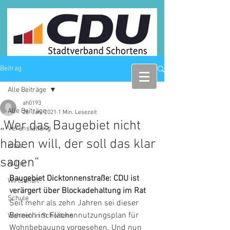
Beitrag
Alle Beiträge
ah0193
Alle Beiträge
26. Jan. 2021
1 Min. Lesezeit
„Wer das Baugebiet nicht
Veranstaltung
haben will, der soll das klar
Kitas
sagen“
Kultur
Baugebiet Dicktonnenstraße: CDU ist 
Wirtschaft
verärgert über Blockadehaltung im Rat
Schule
Seit mehr als zehn Jahren sei dieser 
Bereich im Flächennutzungsplan für 
Wohnen in Schortens
Wohnbebauung vorgesehen. Und nun 