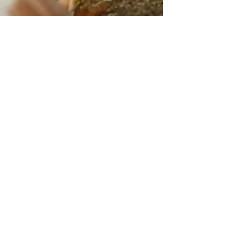
26. Sept. 2018
2 Min. Lesezeit
Pläne für Hähnchenmast
vorerst auf Eis gelegt
CDU-Antrag: Stadt und Landwirt sollen
verhandeln / Interessen ausgleichen Groß
war die Aufregung vor einigen Wochen. Es
hieß, ein...