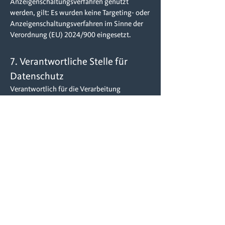
Anzeigenschaltungsverfahren genutzt
werden, gilt: Es wurden keine Targeting- oder
Anzeigenschaltungsverfahren im Sinne der
Verordnung (EU) 2024/900 eingesetzt.
7. Verantwortliche Stelle für
Datenschutz
Verantwortlich für die Verarbeitung
personenbezogener Daten im
Zusammenhang mit politischer Werbung ist:
CDU Stadtverband Schortens
vertreten durch Melanie Sudholz,
Vorsitzende
Oldenburger Straße 9, 26419
Schortens
E-Mail:
vorstand@cdu-schortens.de
Webseite:
www.cdu-schortens.de
Weitere Informationen zum Datenschutz
finden Sie in unserer
Datenschutzerklärung