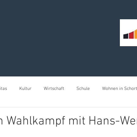
itas
Kultur
Wirtschaft
Schule
Wohnen in Schor
meister für Schortens
im Wahlkampf mit Hans-We