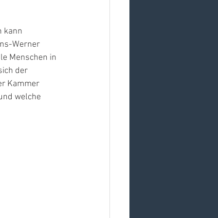
h kann 
ans-Werner 
ele Menschen in 
ich der 
ner Kammer 
 und welche 