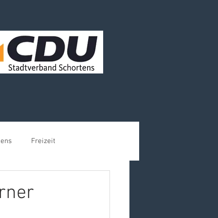
tens
Freizeit
rner