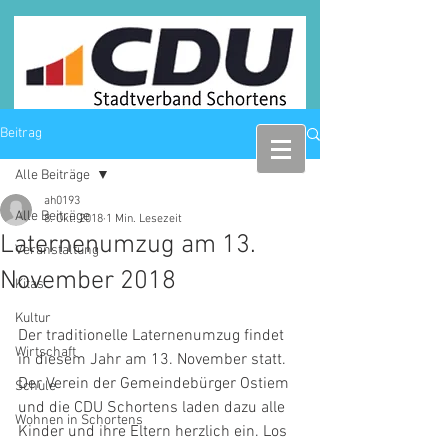
Beitrag
Alle Beiträge
ah0193
Alle Beiträge
8. Okt. 2018
1 Min. Lesezeit
Laternenumzug am 13.
Veranstaltung
November 2018
Kitas
Kultur
Der traditionelle Laternenumzug findet 
Wirtschaft
in diesem Jahr am 13. November statt. 
Der Verein der Gemeindebürger Ostiem 
Schule
und die CDU Schortens laden dazu alle 
Wohnen in Schortens
Kinder und ihre Eltern herzlich ein. Los 