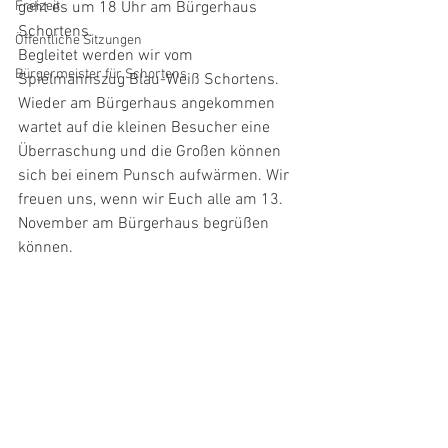
Freizeit
geht es um 18 Uhr am Bürgerhaus 
Schortens. 
Öffentliche Sitzungen
Begleitet werden wir vom 
Bürgermeister für Schortens
Spielmannszug Blau-Weiß Schortens. 
Wieder am Bürgerhaus angekommen 
wartet auf die kleinen Besucher eine 
Überraschung und die Großen können 
sich bei einem Punsch aufwärmen. Wir 
freuen uns, wenn wir Euch alle am 13. 
November am Bürgerhaus begrüßen 
können.