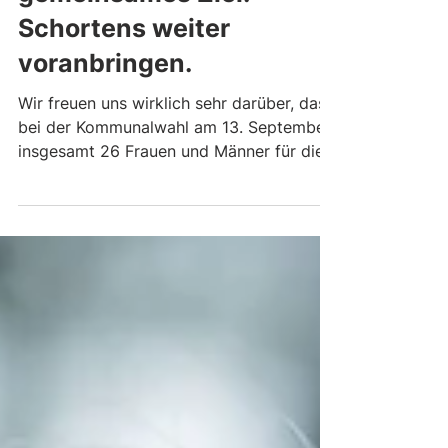
Geschichten. Ein
gemeinsames Ziel:
Schortens weiter
voranbringen.
Wir freuen uns wirklich sehr darüber, dass
bei der Kommunalwahl am 13. September
insgesamt 26 Frauen und Männer für die
CDU Schortens für den Stadtrat
kandidieren. So viele wie noch nie. Das ist
alles andere als selbstverständlich. Denn
Kommunalpolitik findet meistens nach
Feierabend statt. Sie bedeutet, Zeit zu
investieren, zuzuhören und gemeinsam
um die besten Lösungen zu ringen. Sie
bedeutet aber auch, Verantwortung zu
übernehmen und manchmal
Entscheidungen zu treffen, die