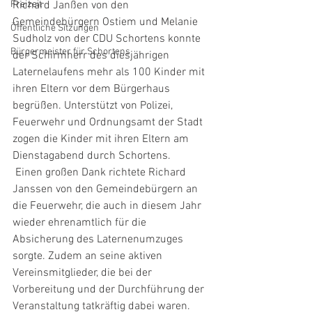
Freizeit
Richard Janßen von den 
Gemeindebürgern Ostiem und Melanie 
Öffentliche Sitzungen
Sudholz von der CDU Schortens konnte 
Bürgermeister für Schortens
der Schirmherr des diesjährigen 
Laternelaufens mehr als 100 Kinder mit 
ihren Eltern vor dem Bürgerhaus 
begrüßen. Unterstützt von Polizei, 
Feuerwehr und Ordnungsamt der Stadt 
zogen die Kinder mit ihren Eltern am 
Dienstagabend durch Schortens.
 Einen großen Dank richtete Richard 
Janssen von den Gemeindebürgern an 
die Feuerwehr, die auch in diesem Jahr 
wieder ehrenamtlich für die 
Absicherung des Laternenumzuges 
sorgte. Zudem an seine aktiven 
Vereinsmitglieder, die bei der 
Vorbereitung und der Durchführung der 
Veranstaltung tatkräftig dabei waren. 