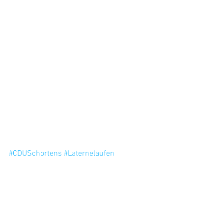
#CDUSchortens
#Laternelaufen
#GemeindebürgerOstiem
#MelanieSudholz
#FreiwilligeFeuerwehr
#Polizei