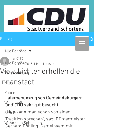
Beitrag
Alle Beiträge
ah0193
Alle Beiträge
14. Nov. 2018
1 Min. Lesezeit
Viele Lichter erhellen die
Veranstaltung
Innenstadt
Kitas
Kultur
Laternenumzug von Gemeindebürgern 
Wirtschaft
und CDU sehr gut besucht
„Nun kann man schon von einer 
Schule
Tradition sprechen“, sagt Bürgermeister 
Wohnen in Schortens
Gerhard Böhling. Gemeinsam mit 